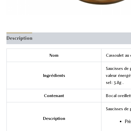
Description
Nom
Cassoulet au 
Saucisses de p
Ingrédients
valeur énergét
sel : 3.8g .
Contenant
Bocal oreillet
Saucisses de p
Description
Pri