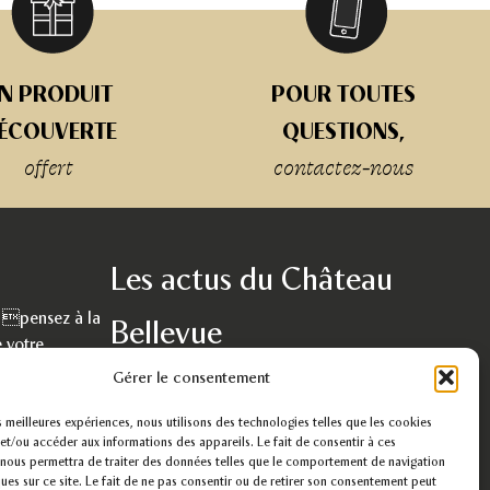
N PRODUIT
POUR TOUTES
ÉCOUVERTE
QUESTIONS,
offert
contactez-nous
Les actus du Château
, pensez à la
Bellevue
 votre
rs handicapés.
Découvrez nos recettes, la vie dans un
Gérer le consentement
établissement, service d’aide par le travail, nos
paniers gourmands, nos passions, notre travail.
es meilleures expériences, nous utilisons des technologies telles que les cookies
et/ou accéder aux informations des appareils. Le fait de consentir à ces
nous permettra de traiter des données telles que le comportement de navigation
voir les actualités
ques sur ce site. Le fait de ne pas consentir ou de retirer son consentement peut