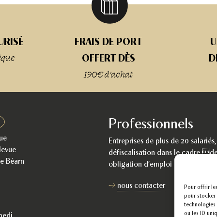
URISÉ
FRAIS DE PORT
U
èque
OFFERT DÈS
D
190€ d'achat
Professionnels
ue
Entreprises de plus de 20 salariés
levue
défiscalisation dans le cadre de
e Béarn
obligation d’emploi de travailleu
nous contacter
Pour offrir l
pour stocker 
technologies 
ou les ID uni
medi