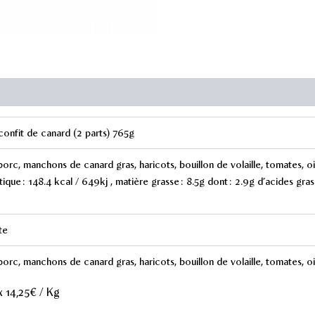
canard
-
2
parts
-
765g
confit de canard (2 parts) 765g
orc, manchons de canard gras, haricots, bouillon de volaille, tomates, oig
ique : 148.4 kcal / 649kj , matière grasse : 8.5g dont : 2.9g d’acides gras 
te
orc, manchons de canard gras, haricots, bouillon de volaille, tomates, oi
x 14,25€ / Kg