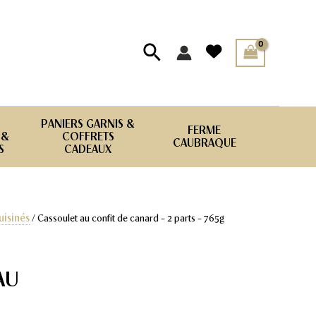
Rechercher
PANIERS GARNIS &
FERME
 &
COFFRETS
CAUBRAQUE
S
CADEAUX
uisinés
/ Cassoulet au confit de canard – 2 parts – 765g
AU