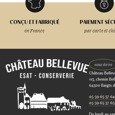
CONÇU ET FABRIQUÉ
PAIEMENT SÉC
en France
par carte et ch
nous écrire
Château Bellev
113, chemin Bel
64300 Baigts d
05 59 65 37 64
05 59 65 37 65
Du lundi au sa