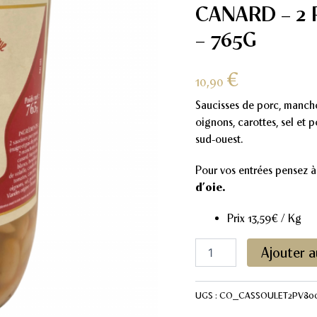
CANARD – 2 
– 765G
€
10,90
Saucisses de porc, manchon
oignons, carottes, sel et 
sud-ouest.
Pour vos entrées pensez à
d’oie.
Prix 13,59€ / Kg
quantité
Ajouter a
de
Cassoulet
au
UGS :
CO_CASSOULET2PV80
confit
de