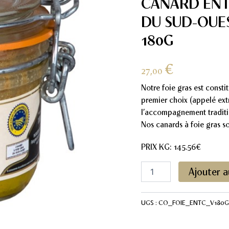
CANARD ENT
DU SUD-OUE
180G
€
27,00
Notre foie gras est const
premier choix (appelé extr
l’accompagnement tradition
Nos canards à foie gras so
PRIX KG: 145.56€
quantité
Ajouter a
de
Foie
gras
UGS :
CO_FOIE_ENTC_V180G
de
canard
entier