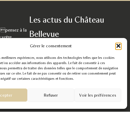
Les actus du Château
, pensez à la
Bellevue
 votre
rs handicapés.
Découvrez nos recettes, la vie dans un
Gérer le consentement
établissement, service d’aide par le travail, nos
paniers gourmands, nos passions, notre travail.
es meilleures expériences, nous utilisons des technologies telles que les cookies
et/ou accéder aux informations des appareils. Le fait de consentir à ces
nous permettra de traiter des données telles que le comportement de navigation
voir les actualités
ques sur ce site. Le fait de ne pas consentir ou de retirer son consentement peut
 négatif sur certaines caractéristiques et fonctions.
cepter
Refuser
Voir les préférences
 vente