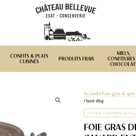
MIELS,
CONFITS & PLATS
PRODUITS FRAIS
CONFITURES
CUISINÉS
CHOCOLAT
Accueil
Foie gras & spéci
/
Ouest 180g
Foie gras & spécialités au foie
FOIE GRAS D