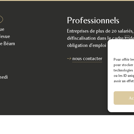
Professionnels
ue
Entreprises de plus de 20 salariés
levue
défiscalisation dans le cadre de
e Béarn
obligation d’emploi de travailleu
nous contacter
Pour offrir l
pour stocker 
technologies 
ou les ID uni
medi
avoir un effet
Ac
ons légales
|
Politique de confidentialité
|
Conditions générales de