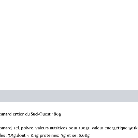
du
Sud-
Ouest
180g
canard entier du Sud-Ouest 180g
anard, sel, poivre. valeurs nutritives pour 100gr: valeur énergétique:501
des : 3.5g,dont < 0.1g protéines: 9g et sel:0.60g