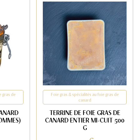
e gras de
Foie gras & spécialités au foie gras de
canard
CANARD
TERRINE DE FOIE GRAS DE
POMMES)
CANARD ENTIER MI-CUIT 500
G