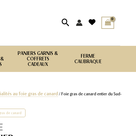
Rechercher
PANIERS GARNIS &
FERME
 &
COFFRETS
CAUBRAQUE
S
CADEAUX
alités au foie gras de canard
/ Foie gras de canard entier du Sud-
 gras de canard
E