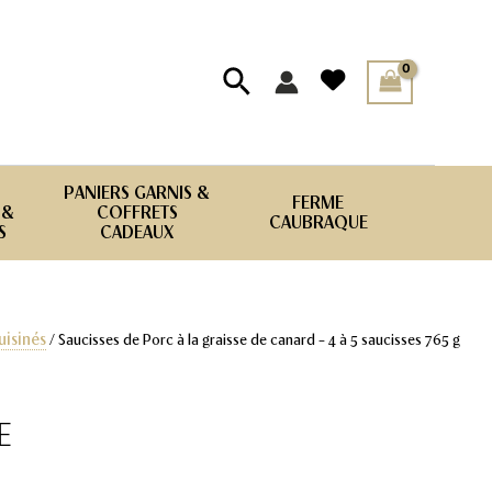
Rechercher
PANIERS GARNIS &
FERME
 &
COFFRETS
CAUBRAQUE
S
CADEAUX
uisinés
/ Saucisses de Porc à la graisse de canard – 4 à 5 saucisses 765 g
E