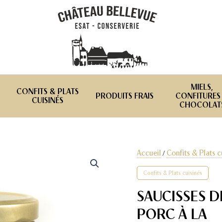
MIELS,
CONFITS & PLATS
PRODUITS FRAIS
CONFITURES
CUISINÉS
CHOCOLAT
Accueil
Confits & Plats c
/
Confits & Plats cuisinés
SAUCISSES D
PORC À LA