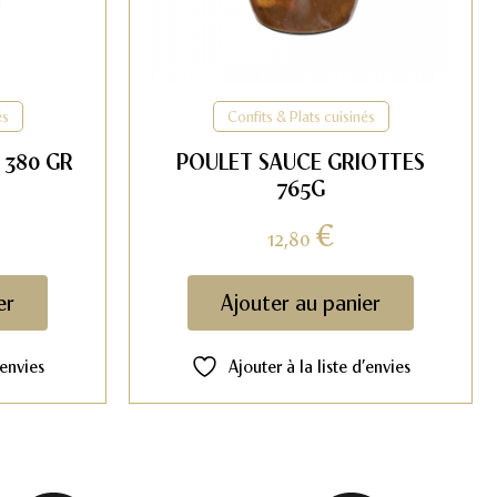
és
Confits & Plats cuisinés
 380 GR
POULET SAUCE GRIOTTES
765G
€
12,80
er
Ajouter au panier
’envies
Ajouter à la liste d’envies