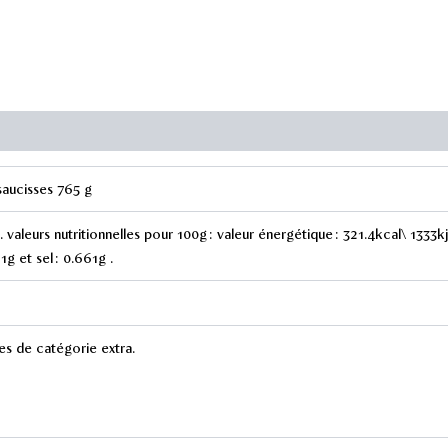
-
4
à
5
saucisses
765
g
saucisses 765 g
 valeurs nutritionnelles pour 100g : valeur énergétique : 321.4kcal\ 1333kj
1g et sel : 0.661g .
es de catégorie extra.