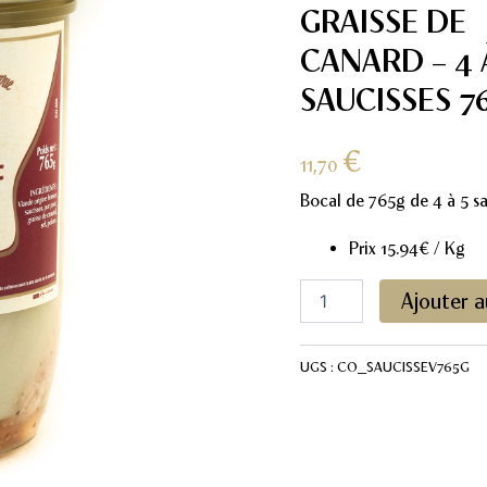
GRAISSE DE
CANARD – 4 
SAUCISSES 7
€
11,70
Bocal de 765g de 4 à 5 sa
Prix 15.94€ / Kg
quantité
Ajouter a
de
Saucisses
de
UGS :
CO_SAUCISSEV765G
Porc
à
la
graisse
de
canard