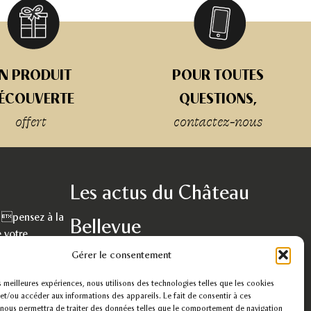
N PRODUIT
POUR TOUTES
ÉCOUVERTE
QUESTIONS,
offert
contactez-nous
Les actus du Château
, pensez à la
Bellevue
 votre
rs handicapés.
Découvrez nos recettes, la vie dans un
Gérer le consentement
établissement, service d’aide par le travail, nos
paniers gourmands, nos passions, notre travail.
es meilleures expériences, nous utilisons des technologies telles que les cookies
et/ou accéder aux informations des appareils. Le fait de consentir à ces
nous permettra de traiter des données telles que le comportement de navigation