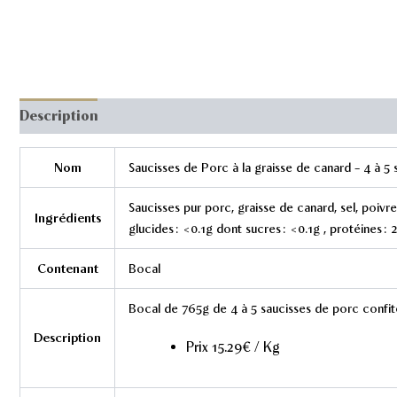
Description
Nom
Saucisses de Porc à la graisse de canard – 4 à 5 
Saucisses pur porc, graisse de canard, sel, poivre.
Ingrédients
glucides : <0.1g dont sucres : <0.1g , protéines : 2
Contenant
Bocal
Bocal de 765g de 4 à 5 saucisses de porc confit
Description
Prix 15.29€ / Kg