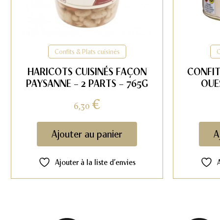
Confits & Plats cuisinés
C
HARICOTS CUISINÉS FAÇON
CONFIT
PAYSANNE – 2 PARTS – 765G
OUE
€
6,30
Ajouter au panier
A
Ajouter à la liste d’envies