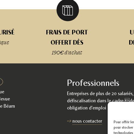
URISÉ
FRAIS DE PORT
U
èque
OFFERT DÈS
D
190€ d'achat
Professionnels
ue
Entreprises de plus de 20 salariés
levue
défiscalisation dans le cadre de
e Béarn
obligation d’emploi de travailleu
nous contacter
Pour offrir l
pour stocker 
technologies 