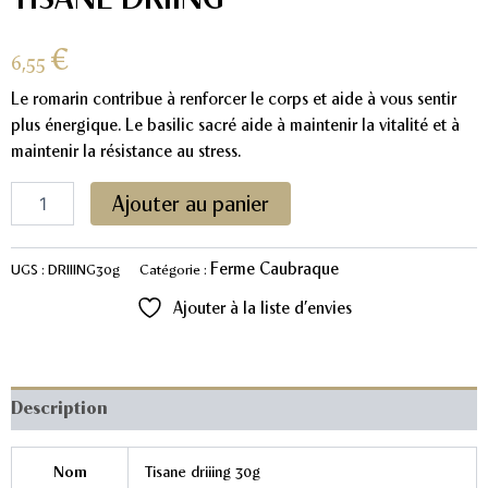
€
6,55
Le romarin contribue à renforcer le corps et aide à vous sentir
plus énergique. Le basilic sacré aide à maintenir la vitalité et à
maintenir la résistance au stress.
quantité
Ajouter au panier
de
Tisane
Driing
Ferme Caubraque
UGS :
DRIIING30g
Catégorie :
Ajouter à la liste d’envies
Description
Nom
Tisane driiing 30g