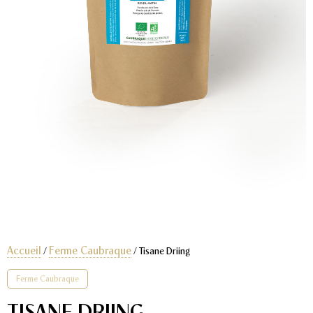
Accueil
Ferme Caubraque
/
/ Tisane Driing
Ferme Caubraque
TISANE DRIING