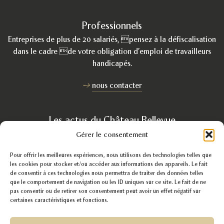
Professionnels
Entreprises de plus de 20 salariés, pensez à la défiscalisation
dans le cadre de votre obligation d’emploi de travailleurs
handicapés.
nous contacter
Les actus du Château Bellevue
Découvrez nos recettes, la vie dans un établissement, service
Gérer le consentement
d’aide par le travail, nos paniers gourmands, nos passions, notre
Pour offrir les meilleures expériences, nous utilisons des technologies telles que
travail.
les cookies pour stocker et/ou accéder aux informations des appareils. Le fait
de consentir à ces technologies nous permettra de traiter des données telles
voir les actualités
que le comportement de navigation ou les ID uniques sur ce site. Le fait de ne
pas consentir ou de retirer son consentement peut avoir un effet négatif sur
certaines caractéristiques et fonctions.